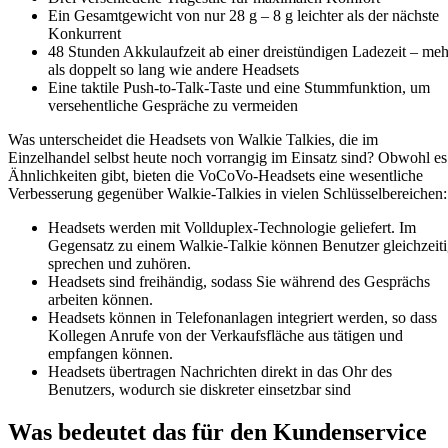
Ein Gesamtgewicht von nur 28 g – 8 g leichter als der nächste
Konkurrent
48 Stunden Akkulaufzeit ab einer dreistündigen Ladezeit – meh
als doppelt so lang wie andere Headsets
Eine taktile Push-to-Talk-Taste und eine Stummfunktion, um
versehentliche Gespräche zu vermeiden
Was unterscheidet die Headsets von Walkie Talkies, die im
Einzelhandel selbst heute noch vorrangig im Einsatz sind? Obwohl es
Ähnlichkeiten gibt, bieten die VoCoVo-Headsets eine wesentliche
Verbesserung gegenüber Walkie-Talkies in vielen Schlüsselbereichen:
Headsets werden mit Vollduplex-Technologie geliefert. Im
Gegensatz zu einem Walkie-Talkie können Benutzer gleichzeit
sprechen und zuhören.
Headsets sind freihändig, sodass Sie während des Gesprächs
arbeiten können.
Headsets können in Telefonanlagen integriert werden, so dass
Kollegen Anrufe von der Verkaufsfläche aus tätigen und
empfangen können.
Headsets übertragen Nachrichten direkt in das Ohr des
Benutzers, wodurch sie diskreter einsetzbar sind
Was bedeutet das für den Kundenservice