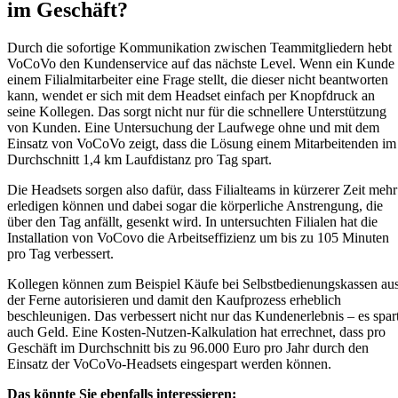
im Geschäft?
Durch die sofortige Kommunikation zwischen Teammitgliedern hebt
VoCoVo den Kundenservice auf das nächste Level. Wenn ein Kunde
einem Filialmitarbeiter eine Frage stellt, die dieser nicht beantworten
kann, wendet er sich mit dem Headset einfach per Knopfdruck an
seine Kollegen. Das sorgt nicht nur für die schnellere Unterstützung
von Kunden. Eine Untersuchung der Laufwege ohne und mit dem
Einsatz von VoCoVo zeigt, dass die Lösung einem Mitarbeitenden im
Durchschnitt 1,4 km Laufdistanz pro Tag spart.
Die Headsets sorgen also dafür, dass Filialteams in kürzerer Zeit mehr
erledigen können und dabei sogar die körperliche Anstrengung, die
über den Tag anfällt, gesenkt wird. In untersuchten Filialen hat die
Installation von VoCovo die Arbeitseffizienz um bis zu 105 Minuten
pro Tag verbessert.
Kollegen können zum Beispiel Käufe bei Selbstbedienungskassen au
der Ferne autorisieren und damit den Kaufprozess erheblich
beschleunigen. Das verbessert nicht nur das Kundenerlebnis – es spar
auch Geld. Eine Kosten-Nutzen-Kalkulation hat errechnet, dass pro
Geschäft im Durchschnitt bis zu 96.000 Euro pro Jahr durch den
Einsatz der VoCoVo-Headsets eingespart werden können.
Das könnte Sie ebenfalls interessieren: