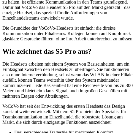
zu halten, ist effiziente Kommunikation in den Teams grundlegend.
Dafür hat VoCoVo das Headset S5 Pro auf den Markt gebracht - das
einzige Headset, das speziell für die Anforderungen von
Einzelhandelsteams entwickelt wurde.
Die Grundidee der VoCoVo-Headsets ist einfach: die direkte
Kommunikation unter Filialteams. Kollegen können auf Knopfdruck
glasklare Gespräche führen, ohne ihre Arbeit unterbrechen zu müssen
Wie zeichnet das S5 Pro aus?
Die Headsets arbeiten mit einem System von Basiseinheiten, um ein
Funksignal zwischen den Headsets zu übertragen. Sie funktionieren
also ohne Internetverbindung, selbst wenn das WLAN in einer Filiale
ausfällt, können Teams weiterhin über das System miteinander
kommunizieren. Jede Basiseinheit hat eine Reichweite von bis zu 300
Metern und bietet ein klares Signal, auch in großen Geschäften mit
mehreren Etagen oder Abteilungen.
VoCoVo hat seit der Entwicklung des ersten Headsets das Design
konstant weiterentwickelt. Mit dem S5 Pro bietet der Spezialist für
Teamkommunikation im Einzelhandel die robusteste Lösung am
Markt, die sich durch einzigartige Funktionen auszeichnet:
Drei verschiedene Tragestile für maximalen Komfort