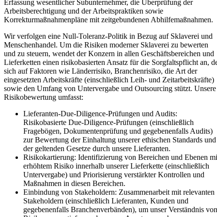
Erfassung wesentlicher Subunternehmer, die Überprüfung der
Arbeitsberechtigung und der Arbeitspraktiken sowie
Korrekturmaßnahmenpläne mit zeitgebundenen Abhilfemaßnahmen.
Wir verfolgen eine Null-Toleranz-Politik in Bezug auf Sklaverei und
Menschenhandel. Um die Risiken moderner Sklaverei zu bewerten
und zu steuern, wendet der Konzern in allen Geschäftsbereichen und
Lieferketten einen risikobasierten Ansatz für die Sorgfaltspflicht an, d
sich auf Faktoren wie Länderrisiko, Branchenrisiko, die Art der
eingesetzten Arbeitskräfte (einschließlich Leih- und Zeitarbeitskräfte)
sowie den Umfang von Untervergabe und Outsourcing stützt. Unsere
Risikobewertung umfasst:
Lieferanten-Due-Diligence-Prüfungen und Audits:
Risikobasierte Due-Diligence-Prüfungen (einschließlich
Fragebögen, Dokumentenprüfung und gegebenenfalls Audits)
zur Bewertung der Einhaltung unserer ethischen Standards und
der geltenden Gesetze durch unsere Lieferanten.
Risikokartierung: Identifizierung von Bereichen und Ebenen mi
erhöhtem Risiko innerhalb unserer Lieferkette (einschließlich
Untervergabe) und Priorisierung verstärkter Kontrollen und
Maßnahmen in diesen Bereichen.
Einbindung von Stakeholdern: Zusammenarbeit mit relevanten
Stakeholdern (einschließlich Lieferanten, Kunden und
gegebenenfalls Branchenverbänden), um unser Verständnis vo