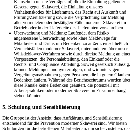
Klauseln in unsere Verträge auf, die die Einhaltung geltender
Gesetze gegen Sklaverei, die Einhaltung unseres
Verhaltenskodex für Lieferanten, das Recht auf Auskunft und
Prüfung/Zertifizierung sowie die Verpflichtung zur Meldung
aller vermuteten oder bestätigten Fälle moderner Sklaverei im
Betrieb oder in der Lieferkette des Lieferanten vorschreiben.
Überwachung und Meldung: Laufende, dem Risiko
angemessene Überwachung sowie klare Meldewege für
Mitarbeiter und Dritte, um Bedenken zu äußern, einschließlich
Verdachtsfällen moderner Sklaverei, unter anderem über unser
Whistleblower-Verfahren sowie durch direkte Meldung an eine
Vorgesetzten, die Personalabteilung, den Einkauf oder die
Rechts- und Compliance-Abteilung. Soweit gesetzlich zulässig,
können Meldungen anonym erfolgen, und wir untersagen
Vergeltungsmaßnahmen gegen Personen, die in gutem Glauben
Bedenken äußern. Während des Berichtszeitraums wurden übe
diese Kanäle keine Bedenken geäußert, die potenziell mit
Arbeitspraktiken oder moderner Sklaverei in Zusammenhang
stehen könnten.
5. Schulung und Sensibilisierung
Die Gruppe ist der Ansicht, dass Aufklärung und Sensibilisierung
entscheidend für die Prävention moderner Sklaverei sind. Wir bieten
Schulungen für die betroffenen Mitarbeiter an, um sicherzustellen, da