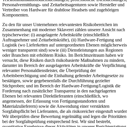
Personalvermittlungs- und Zeitarbeitsagenturen sowie Hersteller und
Vertreiber von Hardware für drahtlose Headsets und zugehörigen
Komponenten.
Zu den für unser Unternehmen relevantesten Risikobereichen im
Zusammenhang mit moderner Sklaverei zählen unserer Ansicht nach
typischerweise: (i) ausgelagerte Arbeitskräfte (einschließlich
Auftragnehmer und Zeitarbeitskräfte), (ii) Hardware-Fertigung und
Logistik (wo Lieferketten auf untergeordneten Ebenen möglicherweis
weniger transparent sind) sowie (iii) Dienstleistungen aus Regionen
oder Branchen mit erhöhtem Risiko. Im Berichtszeitraum haben wir
versucht, diese Risiken durch risikobasierte Maßnahmen zu mindern,
darunter im Bereich der ausgelagerten Arbeitskräfte die Verpflichtung
relevanter Personaldienstleister, die Überprüfung der
Arbeitsberechtigung und die Einhaltung geltender Arbeitsgesetze zu
bestätigen, sowie gegebenenfalls die Durchführung gezielter
Stichproben; und im Bereich der Hardware-Fertigung/Logistik die
Forderung nach zusätzlicher Transparenz in den nachgelagerten
Ebenen bei relevanten Direktlieferanten (einschließlich, wo
angemessen, der Erfassung von Fertigungsstandorten und
Materialzulieferern) sowie die Anwendung einer verstärkten
Sorgfaltspflicht bei Lieferanten, die als risikoreicher eingestuft wurden
Wir überprüfen diese Bewertung regelmäßig und legen die Prioritäten
bei der Sorgfaltsprüfung entsprechend fest. Wir sind bestrebt,
quantitative Ergebnisse dieser Aktivitäten in unserer Berichterstattung