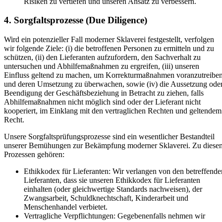
Risiken zu vertiefen und unseren Ansatz zu verbessern.
4. Sorgfaltsprozesse (Due Diligence)
Wird ein potenzieller Fall moderner Sklaverei festgestellt, verfolgen
wir folgende Ziele: (i) die betroffenen Personen zu ermitteln und zu
schützen, (ii) den Lieferanten aufzufordern, den Sachverhalt zu
untersuchen und Abhilfemaßnahmen zu ergreifen, (iii) unseren
Einfluss geltend zu machen, um Korrekturmaßnahmen voranzutreibe
und deren Umsetzung zu überwachen, sowie (iv) die Aussetzung ode
Beendigung der Geschäftsbeziehung in Betracht zu ziehen, falls
Abhilfemaßnahmen nicht möglich sind oder der Lieferant nicht
kooperiert, im Einklang mit den vertraglichen Rechten und geltendem
Recht.
Unsere Sorgfaltsprüfungsprozesse sind ein wesentlicher Bestandteil
unserer Bemühungen zur Bekämpfung moderner Sklaverei. Zu diese
Prozessen gehören:
Ethikkodex für Lieferanten: Wir verlangen von den betreffende
Lieferanten, dass sie unseren Ethikkodex für Lieferanten
einhalten (oder gleichwertige Standards nachweisen), der
Zwangsarbeit, Schuldknechtschaft, Kinderarbeit und
Menschenhandel verbietet.
Vertragliche Verpflichtungen: Gegebenenfalls nehmen wir